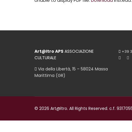
Unable to display PDF file.
Download
instead.
Art@ltro APS
ASSOCIAZIONE
+39 3
CULTURALE
Via della Libertà, 15 – 58024 Massa
Marittima (GR)
© 2026 Art@ltro. All Rights Reserved. c.f. 931