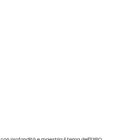
o con profondità e maestria il tema dell'EXPO