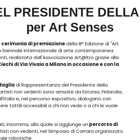
EL PRESIDENTE DELLA
per Art Senses
a
cerimonia di premiazione
della III° Edizione di "Art
so biennale internazionale di arte contemporanea
ti, realizzata dall'Associazione Art@ltro grazie alla
Ciechi di Via Vivaio a Milano in occasione e con la
daglia
di Rappresentanza del Presidente della
rtisti non vedenti sono arrivate da Estonia, Finlandia,
ll'Italia e, nel percorso espositivo, dialogano con
re tattili accessibili a chi non vede o a chi le vuole
ati, insomma, alla quale si aggiunge un
percorso di
isti non vedenti, nel Simposio di Carrara organizzato
ogie robotiche.