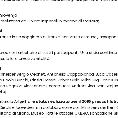
 Slovenija
ealizzata da Chiara Imperiali in marmo di Carrara;
i
tente in un soggiorno a Firenze con visita ai musei, assegnato
reazioni artistiche di tutti i partecipanti. Una sfida continua 
, la loro creativa vitalità.
s
chneider Sergio Cechet, Antonella Cappabianca, Luca Casella,
no Paolo Dunchi, Cinzia Frassà, Zohar Ginio, Milka Jug, Jana 
iano Ragazzi, Alessandro Scaramucci, Andrea Sica, Ivan Stojan
etaj
ulturale Art@ltro,
è stato realizzato per il 2015 presso l'Ist
Ciechi e Ipovedenti, in collaborazione con Ministero dei Beni 
litana di Milano, Museo Tattile statale OMERO, Fondazione S