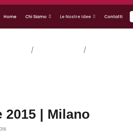
C
Home
Chi Siamo
Le Nostre Idee
Contatti
ucational
I Sensi dell'Arte
I Sensi dell'Art
e 2015 | Milano
016