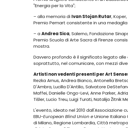
"Energia per la Vita";
– alla memoria di
Ivan Stojan Rutar
, Koper,
Premio Pemart consistente in una medaglia r
– a
Andrea Sica
, Salerno, Fondazione Sinaps
Premio Scuola di Arte Sacra di Firenze consis
mostra.
Davvero profondo è il significato legato alle c
soprattutto, nel comunicare, con mezzi diversi
Artisti non vedenti presenti per Art Sense
Rezka Arnus, Andrea Bianco, Antonella Brets
D'Ambra, Lucilla D'Antilio, Salvatore DeStefa
Maffei, Danielle Ongo-Levi, Anne Parker, Adr
Tišler, Lucio Treu, Luigi Turati, Natalija Žitnik M
L'evento, ideato nel 2010 dall'Associazione c
EBU-
European Blind Union e
Unione Italiana 
di Milano, Regione Lombardia, Città metropo