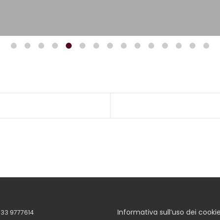
Informativa sull’uso dei cooki
33 9777614