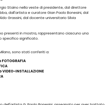
o Staino nella veste di presidente, dal direttore
Abba, dall'artista e curatore Gian Paolo Bonesini, dal
ldo Grassini, dal docente universitario Silvia
ntuno presenti in mostra, rappresentano ciascuno una
 specifico significato.
 Milano, sono stati conferiti a:
io FOTOGRAFIA
FICA
io VIDEO-INSTALLAZIONE
RA
vo dell'artista G. Paolo Bonesini, assegnato per aver trattat