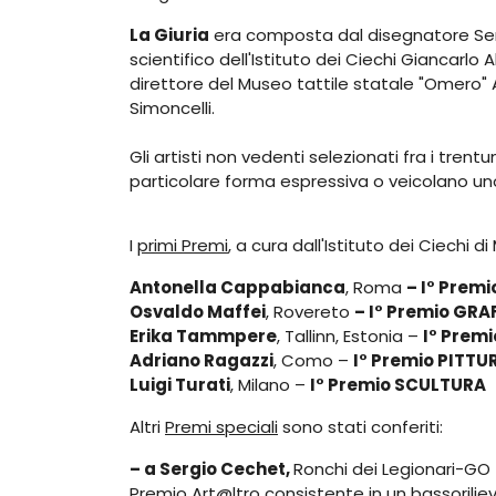
La Giuria
era composta dal disegnatore Sergi
scientifico dell'Istituto dei Ciechi Giancarlo 
direttore del Museo tattile statale "Omero" A
Simoncelli.
Gli artisti non vedenti selezionati fra i tre
particolare forma espressiva o veicolano uno
I
primi Premi
, a cura dall'Istituto dei Ciechi di
Antonella Cappabianca
, Roma
– I° Prem
Osvaldo Maffei
, Rovereto
– I° Premio GRA
Erika Tammpere
, Tallinn, Estonia –
I° Prem
Adriano Ragazzi
, Como –
I° Premio PITTU
Luigi Turati
, Milano –
I° Premio SCULTURA
Altri
Premi speciali
sono stati conferiti:
– a Sergio Cechet,
Ronchi dei Legionari-GO
Premio Art@ltro consistente in un bassorilie