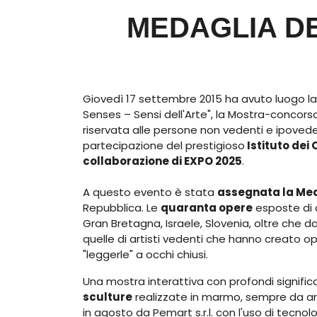
MEDAGLIA D
Giovedì 17 settembre 2015 ha avuto luogo l
Senses – Sensi dell'Arte", la Mostra-concor
riservata alle persone non vedenti e ipoveden
partecipazione del prestigioso
Istituto dei 
collaborazione di EXPO 2025
.
A questo evento è stata
assegnata la Me
Repubblica. Le
quaranta opere
esposte di a
Gran Bretagna, Israele, Slovenia, oltre che da
quelle di artisti vedenti che hanno creato ope
"leggerle" a occhi chiusi.
Una mostra interattiva con profondi signific
sculture
realizzate in marmo, sempre da art
in agosto da Pemart s.r.l. con l'uso di tecnol