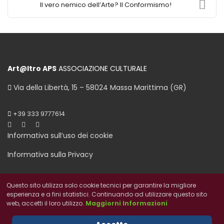
Il vero nemico dell’Arte? Il Conformismo!
Art@ltro APS
ASSOCIAZIONE CULTURALE
Via della Libertà, 15 – 58024 Massa Marittima (GR)
+39 333 9777614
Informativa sull’uso dei cookie
Informativa sulla Privacy
Questo sito utilizza solo cookie tecnici per garantire la migliore
esperienza e a fini statistici. Continuando ad utilizzare questo sito
web, accetti il loro utilizzo.
Maggiorni Informazioni
© 2026 Art@ltro. All Rights Reserved. c.f. 93170550235
Designed By Maremma in Festa