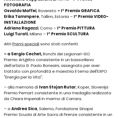
FOTOGRAFIA
Osvaldo Maffei
, Rovereto
– I° Premio GRAFICA
Erika Tammpere
, Tallinn, Estonia –
I° Premio VIDEO-
INSTALLAZIONE
Adriano Ragazzi
, Como –
I° Premio PITTURA
Luigi Turati
, Milano –
I° Premio SCULTURA
Altri
Premi speciali
sono stati conferiti:
– a Sergio Cechet,
Ronchi dei Legionari-GO
Premio Art@ltro consistente in un bassorilievo
dell'artista G. Paolo Bonesini, assegnato per aver
trattato con profondità e maestria il tema dell'EXPO
"Energia per la Vita";
– alla memoria di
Ivan Stojan Rutar
, Koper, Slovenija
Premio Pemart consistente in una medaglia realizzata
da Chiara Imperiali in marmo di Carrara;
– a
Andrea Sica
, Salerno, Fondazione Sinapsi
Premio Scuola di Arte Sacra di Firenze consistente in un