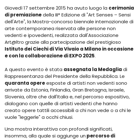
Giovedì 17 settembre 2015 ha avuto luogo la
cerimonia
di premiazione
della III° Edizione di "Art Senses – Sensi
dell'Arte", la Mostra-concorso biennale internazionale di
arte contemporanea riservata alle persone non
vedenti e ipovedenti, realizzata dall'Associazione
Art@ltro grazie alla partecipazione del prestigioso
Istituto dei Ciechi di Via Vivaio a Milano in occasione
e con la collaborazione di EXPO 2025
.
A questo evento è stata
assegnata la Medaglia
di
Rappresentanza del Presidente della Repubblica. Le
quaranta opere
esposte di artisti non vedenti sono
arrivate da Estonia, Finlandia, Gran Bretagna, Israele,
Slovenia, oltre che dall'Italia e, nel percorso espositivo,
dialogano con quelle di artisti vedenti che hanno
creato opere tattili accessibili a chi non vede o a chi le
vuole "leggerle" a occhi chiusi.
Una mostra interattiva con profondi significati,
insomma, alla quale si aggiunge un
percorso di