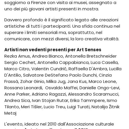
soggiorno a Firenze con visita ai musei, assegnato a
uno dei più giovani artisti presenti in mostra.
Davvero profondo è il significato legato alle creazioni
artistiche di tutti i partecipanti. Una sfida continua nel
superare i limiti sensoriali ma, soprattutto, nel
comunicare, con mezzi diversi, la loro creativa vitalità.
Artisti non vedenti presenti per Art Senses
Rezka Arnus, Andrea Bianco, Antonella Bretschneider
Sergio Cechet, Antonella Cappabianca, Luca Casella,
Marco Citro, Valentin Cundrič, Raffaella D'Ambra, Lucilla
D'Antilio, Salvatore DeStefano Paolo Dunchi, Cinzia
Frassà, Zohar Ginio, Milka Jug, Jana Kus, Marco Leone,
Rossana Leonardi, Osvaldo Maffei, Danielle Ongo-Levi,
Anne Parker, Adriano Ragazzi, Alessandro Scaramucci,
Andrea Sica, Ivan Stojan Rutar, Erika Tammpere, Ismo
Tilanto, Meri Tišler, Lucio Treu, Luigi Turati, Natalija Žitnik
Metaj
L'evento, ideato nel 2010 dall'Associazione culturale