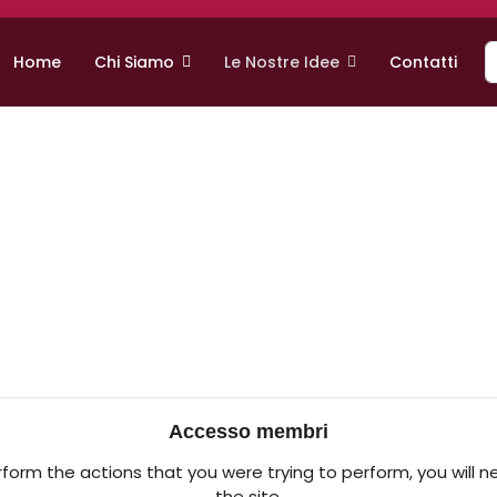
C
Home
Chi Siamo
Le Nostre Idee
Contatti
Accesso membri
rform the actions that you were trying to perform, you will n
the site.