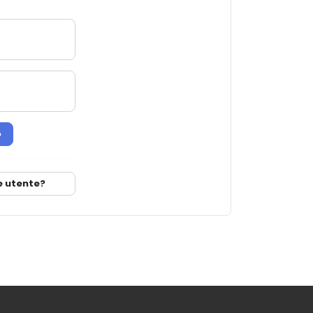
o
e utente?