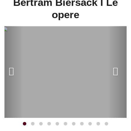
Bertram Biersack I Le
opere