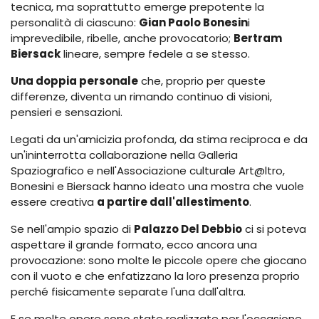
tecnica, ma soprattutto emerge prepotente la
personalità di ciascuno:
Gian Paolo Bonesin
i
imprevedibile, ribelle, anche provocatorio;
Bertram
Biersack
lineare, sempre fedele a se stesso.
Una doppia personale
che, proprio per queste
differenze, diventa un rimando continuo di visioni,
pensieri e sensazioni.
Legati da un'amicizia profonda, da stima reciproca e da
un'ininterrotta collaborazione nella Galleria
Spaziografico e nell'Associazione culturale Art@ltro,
Bonesini e Biersack hanno ideato una mostra che vuole
essere creativa
a partire dall'allestimento
.
Se nell'ampio spazio di
Palazzo Del Debbio
ci si poteva
aspettare il grande formato, ecco ancora una
provocazione: sono molte le piccole opere che giocano
con il vuoto e che enfatizzano la loro presenza proprio
perché fisicamente separate l'una dall'altra.
E se molte opere sono state realizzate per l'occasione,