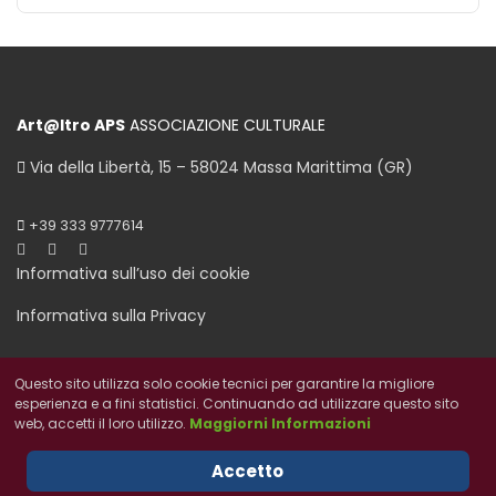
Art@ltro APS
ASSOCIAZIONE CULTURALE
Via della Libertà, 15 – 58024 Massa Marittima (GR)
+39 333 9777614
Informativa sull’uso dei cookie
Informativa sulla Privacy
Questo sito utilizza solo cookie tecnici per garantire la migliore
esperienza e a fini statistici. Continuando ad utilizzare questo sito
web, accetti il loro utilizzo.
Maggiorni Informazioni
© 2026 Art@ltro. All Rights Reserved. c.f. 93170550235
Designed By Maremma in Festa
Accetto